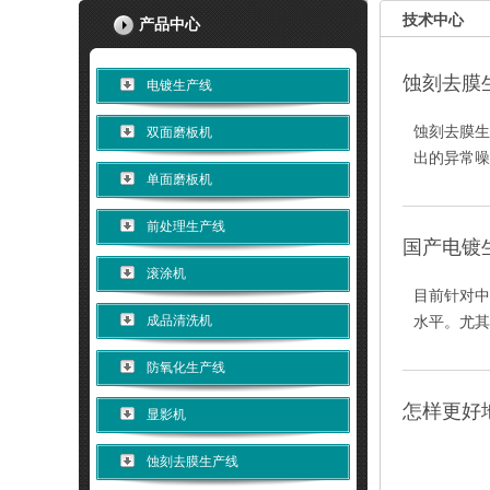
技术中心
产品中心
蚀刻去膜
电镀生产线
蚀刻去膜生
双面磨板机
出的异常噪
单面磨板机
前处理生产线
国产电镀
滚涂机
目前针对中
成品清洗机
水平。尤其
防氧化生产线
怎样更好
显影机
蚀刻去膜生产线