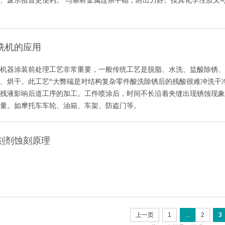
、废水措置更便利。 与基材金属连系平稳，附出力好。按其化学性质又
洗机的应用
机器涂装前处理工艺非常重要，一般传统工艺是脱脂、水洗、盐酸除锈、
、烘干。此工艺^大弊端是对结构复杂零件酸洗除锈后的残酸很难冲洗干
残液影响后道工序的加工。工件喷涂后，时间不长沿着夹缝出现锈蚀现象
量。如摩托车车轮、油箱、车架、防盗门等。
刻剂蚀刻原理
上一页
1
...
2
3