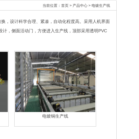
当前位置：
首页
>
产品中心
>
电镀生产线
转换，设计科学合理、紧凑，自动化程度高。采用人机界面
设计，侧面活动门，方便进入生产线，顶部采用透明PVC
电镀铜生产线