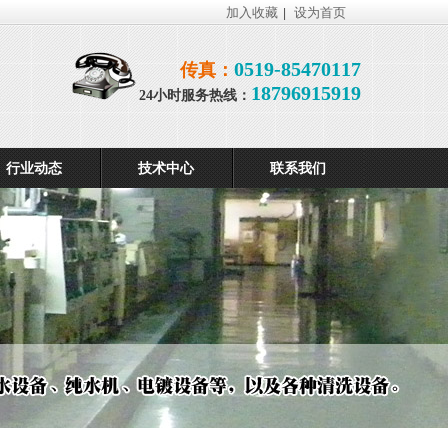
加入收藏
设为首页
|
0519-85470117
传真：
18796915919
24小时服务热线：
行业动态
技术中心
联系我们