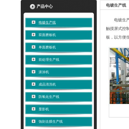
电镀生产线
产品中心
电镀生
电镀生产线
触摸屏式控
双面磨板机
板，以方便
单面磨板机
前处理生产线
滚涂机
成品清洗机
防氧化生产线
显影机
蚀刻去膜生产线