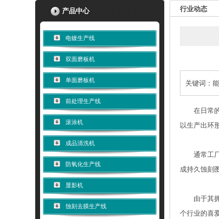
行业动态
产品中心
电镀生产线
双面磨板机
单面磨板机
关键词：
前处理生产线
在日常的加
滚涂机
以生产出环
成品清洗机
通常工厂会
防氧化生产线
成持久蚀刻
显影机
由于其拥有
蚀刻去膜生产线
个行业的喜