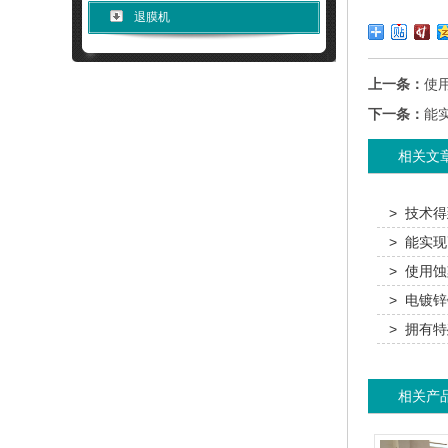
退膜机
上一条：
使
下一条：
能
相关文
> 技术
> 能实
> 使用
> 电镀
> 拥有
相关产