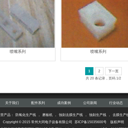
喷嘴系列
喷嘴系列
1
2
下一页
共 20 条记录，页码 1/2
关于我们
配件系列
成功案例
公司新闻
行业动态
主营产品：
防氧化生产线
，
磨板机
，
蚀刻去膜生产线
，
蚀刻生产线
，
去膜生产
Copyright © 2015 常州大冈电子设备有限公司
苏ICP备15035600号
版权声明