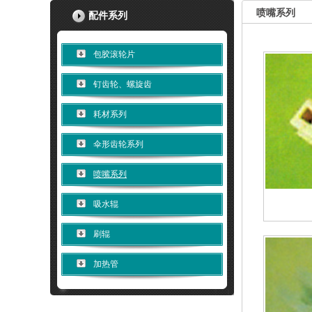
喷嘴系列
配件系列
包胶滚轮片
钉齿轮、螺旋齿
耗材系列
伞形齿轮系列
喷嘴系列
吸水辊
刷辊
加热管